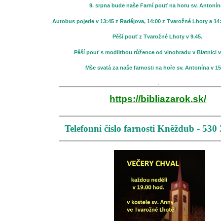
9. srpna bude naše Farní pouť na horu sv. Antoní
Autobus pojede v 13:45 z Radějova, 14:00 z Tvarožné Lhoty a 1
Pěší pouť z Tvarožné Lhoty v 9.45.
Pěší pouť s modlitbou růžence od vinohradu v Blatnici v
Mše svatá za naše farnosti na hoře sv. Antonína v 15
.
.
https://bibliazarok.sk/
.
.
Telefonní číslo farnosti Kněždub - 530
.