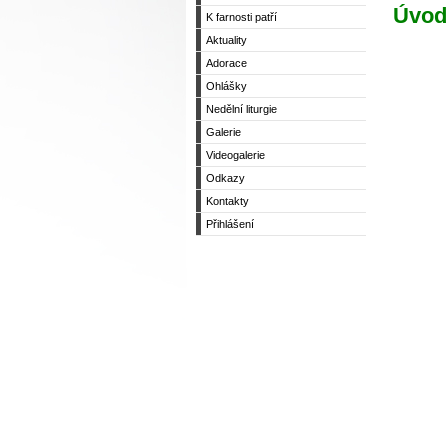
Úvod
K farnosti patří
Aktuality
Adorace
Ohlášky
Nedělní liturgie
Galerie
Videogalerie
Odkazy
Kontakty
Přihlášení