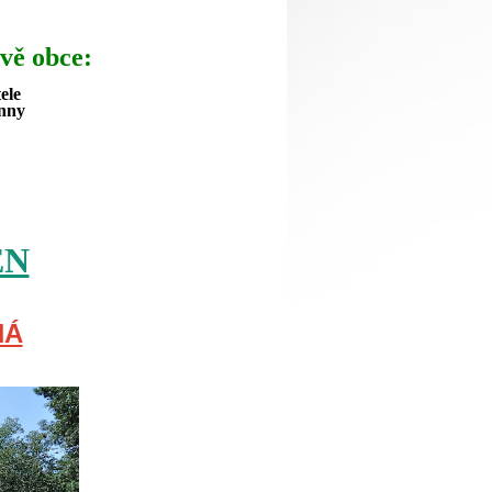
vě obce:
ele
Anny
EN
NÁ