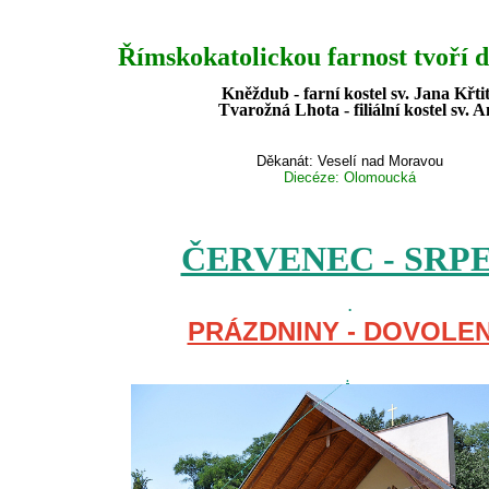
Římskokatolickou farnost tvoří d
Kněždub - farní kostel sv. Jana Křtit
Tvarožná Lhota - filiální kostel sv. 
Děkanát: Veselí nad Moravou
Diecéze: Olomoucká
.....
ČERVENEC - SRP
.
.
PRÁZDNINY - DOVOLE
.
.