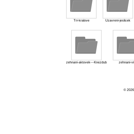
Tri-kralove
Uzavreni-jeslicek
zehnani-aktovek---Knezdub
zehnani-v
© 2026