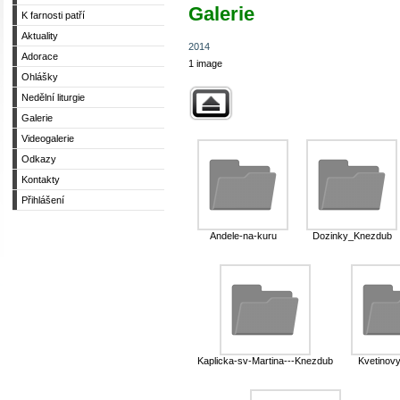
Galerie
K farnosti patří
Aktuality
2014
Adorace
1 image
Ohlášky
Nedělní liturgie
Galerie
Videogalerie
Odkazy
Kontakty
Přihlášení
Andele-na-kuru
Dozinky_Knezdub
Kaplicka-sv-Martina---Knezdub
Kvetinov