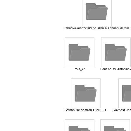
Obnova-manzelskeho-slibu-a-zehnani-detem
Pout_kn
Pout-na-sv-Antonine
Setkani-se-sestrou-Lucii---TL
Slavnost-Jez